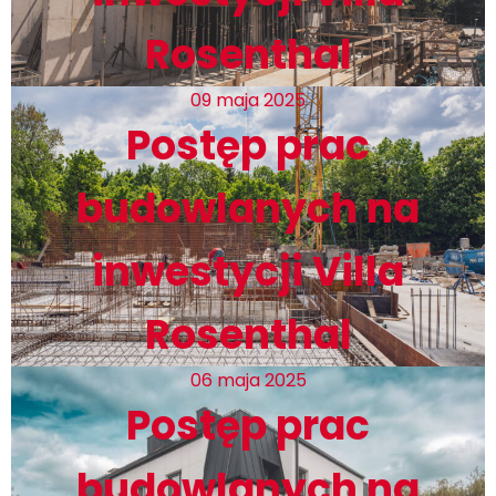
Rosenthal
09 maja 2025
Postęp prac
budowlanych na
inwestycji Villa
Rosenthal
06 maja 2025
Postęp prac
budowlanych na