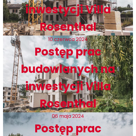
inwestycji Villa
Rosenthal
10 czerwca 2024
Postęp prac
budowlanych na
inwestycji Villa
Rosenthal
06 maja 2024
Postęp prac