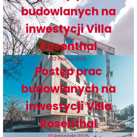
budowlanych na
inwestycji Villa
Rosenthal
02 marca 2026
Postęp prac
budowlanych na
inwestycji Villa
Rosenthal
13 listopada 2025