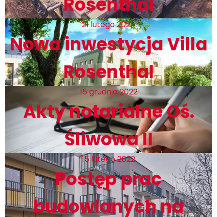
Rosenthal
21 lutego 2024
Nowa inwestycja Villa
Rosenthal
15 grudnia 2022
Akty notarialne Oś.
Śliwowa II
15 lutego 2022
Postęp prac
budowlanych na