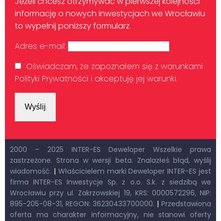
Jeżeli chcesz otrzymywać w pierwszej kolejności
informację o nowych inwestycjach we Wrocławiu
to wypełnij poniższy formularz.
Adres e-mail:
Oświadczam, że zapoznałem się z warunkami
Polityki Prywatności i akceptuję jej warunki.
2000 – 2025 INTER-ES Deweloper Wszelkie prawa
zastrzeżone. Strona w wersji beta. Znalazłeś błąd, wyślij
wiadomość.
|
Właścicielem marki Deweloper INTER-ES jest
firma INTER-ES Inwestycje Sp. z o.o. S.k. z siedzibą we
Wrocławiu przy ul. Zakrzowskiej 19, KRS: 0000572296, NIP:
895-205-08-31, REGON: 36230433700000.
|
Przedstawiona
oferta ma charakter informacyjny, nie stanowi oferty