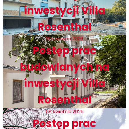
inwestycji Villa
Rosenthal
16 czerwca 2026
Postęp prac
budowlanych na
inwestycji Villa
Rosenthal
08 kwietnia 2026
Postęp prac