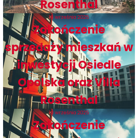
Rosenthal
18 września 2025
Zakończenie
sprzedaży mieszkań w
inwestycji Osiedle
Opolska oraz Villa
Rosenthal
10 września 2025
Zakończenie