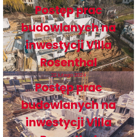
Postęp prac
budowlanych na
inwestycji Villa
Rosenthal
22 lutego 2024
Postęp prac
budowlanych na
inwestycji Villa