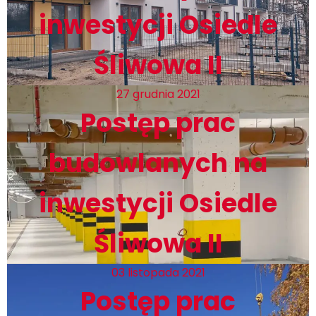
inwestycji Osiedle
Śliwowa II
27 grudnia 2021
Postęp prac
budowlanych na
inwestycji Osiedle
Śliwowa II
03 listopada 2021
Postęp prac