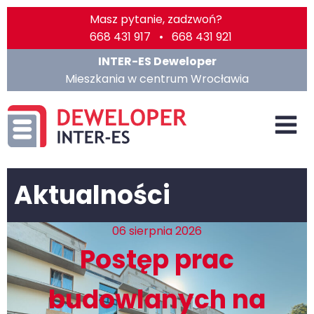
Masz pytanie, zadzwoń?
668 431 917 • 668 431 921
INTER-ES Deweloper
Mieszkania w centrum Wrocławia
Aktualności
06 sierpnia 2026
Postęp prac
budowlanych na