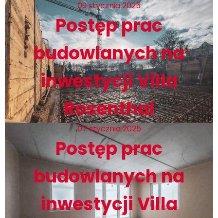
09 stycznia 2025
Postęp prac
budowlanych na
inwestycji Villa
Rosenthal
07 stycznia 2025
Postęp prac
budowlanych na
inwestycji Villa