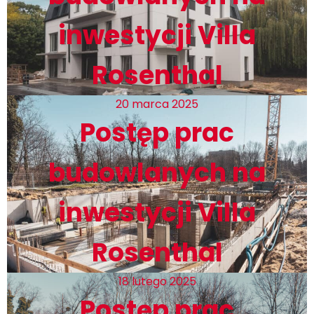
inwestycji Villa
Rosenthal
20 marca 2025
Postęp prac
budowlanych na
inwestycji Villa
Rosenthal
18 lutego 2025
Postęp prac