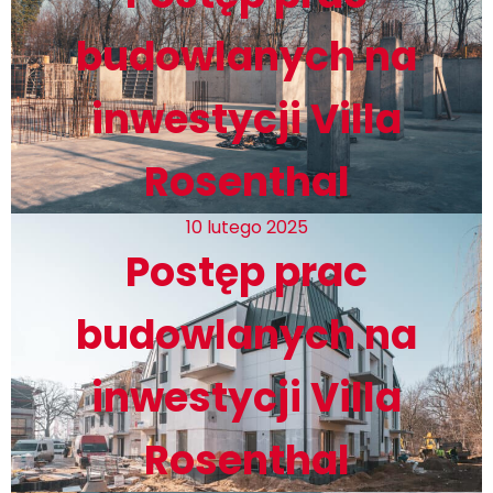
budowlanych na
inwestycji Villa
Rosenthal
10 lutego 2025
Postęp prac
budowlanych na
inwestycji Villa
Rosenthal