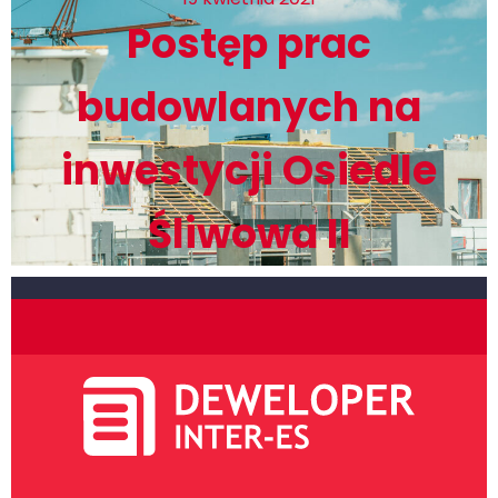
Postęp prac
budowlanych na
inwestycji Osiedle
Śliwowa II