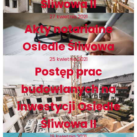
Śliwowa II
27 kwietnia 2021
Akty notarialne
Osiedle Śliwowa
25 kwietnia 2021
Postęp prac
budowlanych na
inwestycji Osiedle
Śliwowa II
19 kwietnia 2021