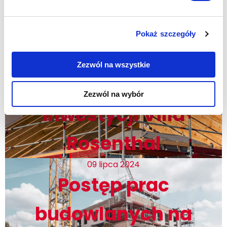
Rosenthal
Pokaż szczegóły
01 sierpnia 2024
Postęp prac
Zezwól na wszystkie
budowlanych na
Zezwól na wybór
inwestycji Villa
Rosenthal
09 lipca 2024
Postęp prac
budowlanych na