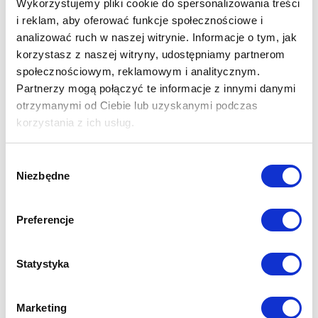
Wykorzystujemy pliki cookie do spersonalizowania treści
inwestycji Villa
i reklam, aby oferować funkcje społecznościowe i
analizować ruch w naszej witrynie. Informacje o tym, jak
Rosenthal
korzystasz z naszej witryny, udostępniamy partnerom
społecznościowym, reklamowym i analitycznym.
Partnerzy mogą połączyć te informacje z innymi danymi
13 września 2024
otrzymanymi od Ciebie lub uzyskanymi podczas
Dziękujemy za trud i
korzystania z ich usług.
poświęcenie!
Wybór
Niezbędne
zgody
11 września 2024
Postęp prac
Preferencje
budowlanych na
Statystyka
inwestycji Villa
Marketing