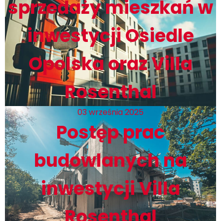
sprzedaży mieszkań w
inwestycji Osiedle
Opolska oraz Villa
Rosenthal
03 września 2025
Postęp prac
budowlanych na
inwestycji Villa
Rosenthal