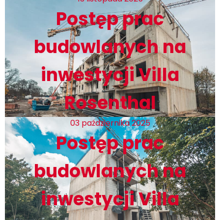
Postęp prac
budowlanych na
inwestycji Villa
Rosenthal
03 października 2025
Postęp prac
budowlanych na
inwestycji Villa