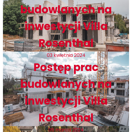
budowlanych na
inwestycji Villa
Rosenthal
03 kwietnia 2024
Postęp prac
budowlanych na
inwestycji Villa
Rosenthal
06 marca 2024