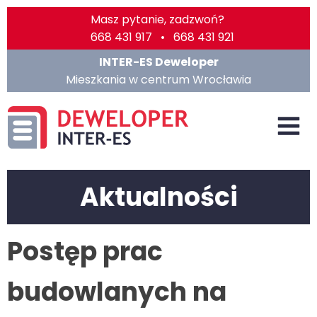
Masz pytanie, zadzwoń?
668 431 917 • 668 431 921
INTER-ES Deweloper
Mieszkania w centrum Wrocławia
Aktualności
Postęp prac
budowlanych na