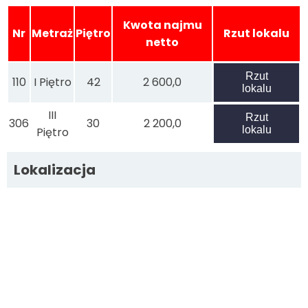
Kwota najmu
Nr
Metraż
Piętro
Rzut lokalu
netto
Rzut
110
I Piętro
42
2 600,0
lokalu
III
Rzut
306
30
2 200,0
lokalu
Piętro
Lokalizacja