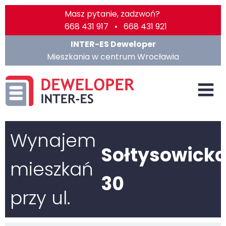
Masz pytanie, zadzwoń?
668 431 917 • 668 431 921
INTER-ES Deweloper
Mieszkania w centrum Wrocławia
Wynajem
Sołtysowick
mieszkań
30
przy ul.