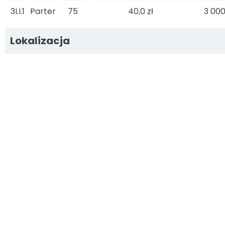
3I.I.1
Parter
75
40,0 zł
3 000
Lokalizacja