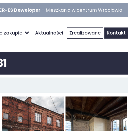
ER-ES Deweloper
– Mieszkania w centrum Wrocławia
po zakupie
Aktualności
Zrealizowane
Kontakt
81