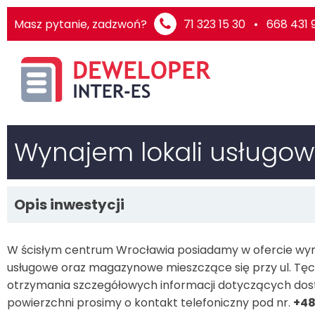
Masz pytanie, zadzwoń?
71 323 15 30 • 668 431 
Wynajem lokali usługowy
Opis inwestycji
W ścisłym centrum Wrocławia posiadamy w ofercie wyn
usługowe oraz magazynowe mieszczące się przy ul. Tęc
otrzymania szczegółowych informacji dotyczących dost
powierzchni prosimy o kontakt telefoniczny pod nr.
+48