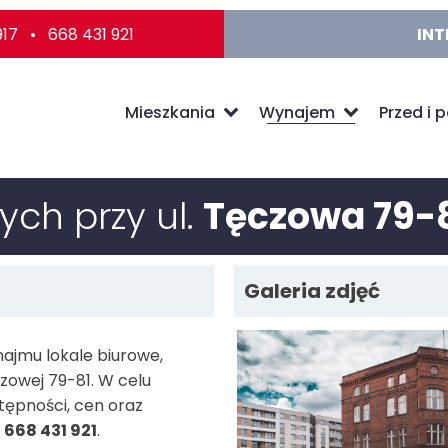
917 • 668 431 921
INT
Mieszkania
Wynajem
Przed i 
ch przy ul.
Tęczowa 79-
Galeria zdjęć
ajmu lokale biurowe,
zowej 79-81. W celu
ępności, cen oraz
 668 431 921
.