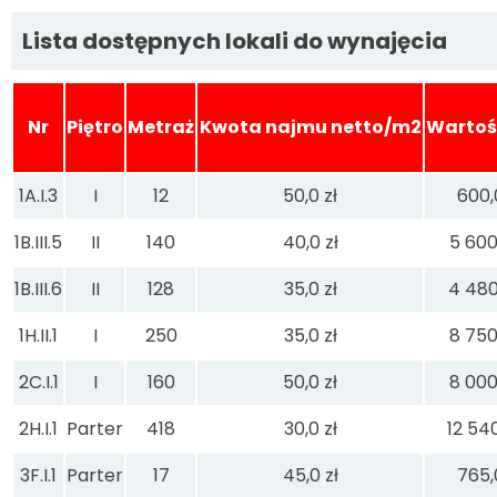
Lista dostępnych lokali do wynajęcia
Nr
Piętro
Metraż
Kwota najmu netto/m2
Wartoś
1A.I.3
I
12
50,0 zł
600,
1B.III.5
II
140
40,0 zł
5 600
1B.III.6
II
128
35,0 zł
4 480
1H.II.1
I
250
35,0 zł
8 750
2C.I.1
I
160
50,0 zł
8 000
2H.I.1
Parter
418
30,0 zł
12 540
3F.I.1
Parter
17
45,0 zł
765,