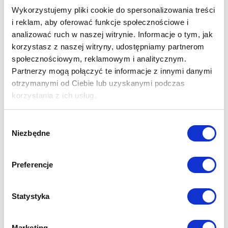
Wykorzystujemy pliki cookie do spersonalizowania treści
Odbiór mieszkania
następuje po
i reklam, aby oferować funkcje społecznościowe i
zakończeniu prac budowlanych w lokalu
analizować ruch w naszej witrynie. Informacje o tym, jak
który jest przedmiotem umowy, deweloper
korzystasz z naszej witryny, udostępniamy partnerom
zawiadamia każdego z Klientów o gotowości
społecznościowym, reklamowym i analitycznym.
do przekazania lokalu. Termin odbioru
Partnerzy mogą połączyć te informacje z innymi danymi
ustalany jest z każdym z klientów
otrzymanymi od Ciebie lub uzyskanymi podczas
indywidualnie.
korzystania z ich usług.
Przeniesienie własności
to ostatni etap
zakupu mieszkania. Jest to umowa zawarta
Wybór
w wymaganej formie aktu notarialnego,
Niezbędne
zgody
przenosząca prawo własności Lokalu wraz z
innymi elementami np. komórka lokatorska ,
garaż , itp. na Klienta. Zawierana jest
Preferencje
niezwłocznie po uzyskaniu pozwolenia na
użytkowanie . terminie zawarcia ustalany jest
Statystyka
z Klientem w zgodzie z zapisami zawartymi w
umowie deweloperskiej, bądź też
Marketing