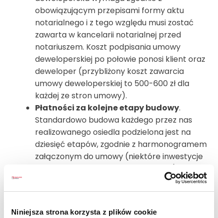
obowiązującym przepisami formy aktu
notarialnego i z tego względu musi zostać
zawarta w kancelarii notarialnej przed
notariuszem. Koszt podpisania umowy
deweloperskiej po połowie ponosi klient oraz
deweloper (przybliżony koszt zawarcia
umowy deweloperskiej to 500-600 zł dla
każdej ze stron umowy).
Płatności za kolejne etapy budowy
.
Standardowo budowa każdego przez nas
realizowanego osiedla podzielona jest na
dziesięć etapów, zgodnie z harmonogramem
załączonym do umowy (niektóre inwestycje
składają się z pięciu etapów budowy). Po
zakończeniu każdego z nich, Klient w
przeciągu 14 dni od otrzymania faktury za
zrealizowany etap jest zobligowany do
Niniejsza strona korzysta z plików cookie
uiszczenia opłaty za dany etap.