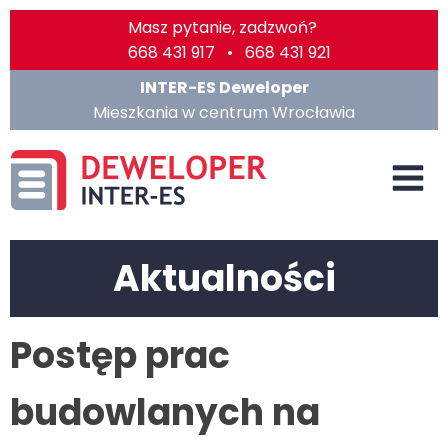
Masz pytanie, zadzwoń?
668 431 917 • 668 431 921
INTER-ES Deweloper
Mieszkania w centrum Wrocławia
Aktualności
Postęp prac
budowlanych na